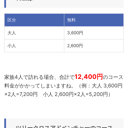
区分
無料
大人
3,600円
小人
2,600円
12,400
円
家族
4
人で訪れる場合、合計で
のコース
料金がかかってしまいますね。（例：大人 3,600
円
×2
人
=7,200
円 小人 2,600円
×2
人
=5,200
円）