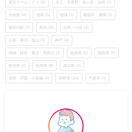
東京ドームシティ
(5)
水上・月夜野・猿ヶ京・法師
(2)
水族館
(4)
池袋
(5)
牧場
(1)
猪苗代・磐梯
(1)
猪苗代町
(1)
町田
(4)
白馬・小谷
(2)
石和・勝沼・塩山
(1)
神戸
(4)
神鍋・鉢伏・養父・和田山
(1)
福井県
(2)
福島県
(7)
秋田県
(1)
群馬県
(8)
諏訪郡
(1)
長野・戸隠・小布施
(1)
長野県
(24)
門真市
(1)