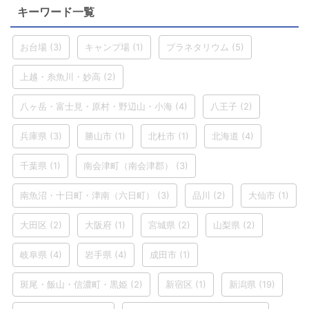
キーワード一覧
お台場
(3)
キャンプ場
(1)
プラネタリウム
(5)
上越・糸魚川・妙高
(2)
八ヶ岳・富士見・原村・野辺山・小海
(4)
八王子
(2)
兵庫県
(3)
勝山市
(1)
北杜市
(1)
北海道
(4)
千葉県
(1)
南会津町（南会津郡）
(3)
南魚沼・十日町・津南（六日町）
(3)
品川
(2)
大仙市
(1)
大田区
(2)
大阪府
(1)
宮城県
(2)
山梨県
(2)
岐阜県
(4)
岩手県
(4)
成田市
(1)
斑尾・飯山・信濃町・黒姫
(2)
新宿区
(1)
新潟県
(19)