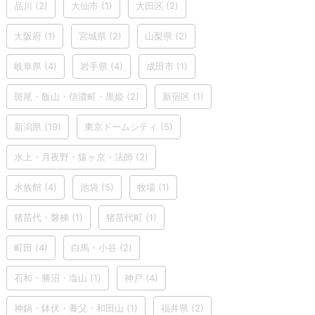
品川
(2)
大仙市
(1)
大田区
(2)
大阪府
(1)
宮城県
(2)
山梨県
(2)
岐阜県
(4)
岩手県
(4)
成田市
(1)
斑尾・飯山・信濃町・黒姫
(2)
新宿区
(1)
新潟県
(19)
東京ドームシティ
(5)
水上・月夜野・猿ヶ京・法師
(2)
水族館
(4)
池袋
(5)
牧場
(1)
猪苗代・磐梯
(1)
猪苗代町
(1)
町田
(4)
白馬・小谷
(2)
石和・勝沼・塩山
(1)
神戸
(4)
神鍋・鉢伏・養父・和田山
(1)
福井県
(2)