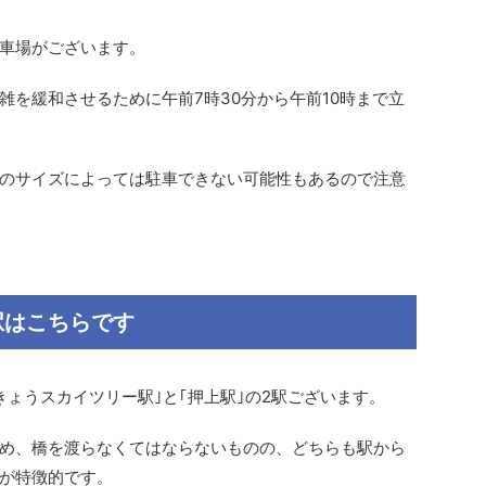
車場がございます。
雑を緩和させるために午前
7
時
30
分から午前
10
時まで立
のサイズによっては駐車できない可能性もあるので注意
駅はこちらです
ょうスカイツリー駅｣と｢押上駅｣の
2
駅ございます。
め、橋を渡らなくてはならないものの、どちらも駅から
が特徴的です。