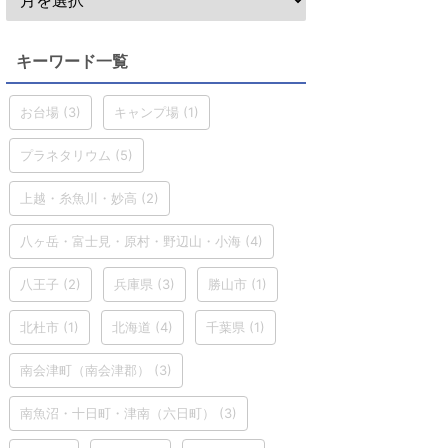
キーワード一覧
お台場
(3)
キャンプ場
(1)
プラネタリウム
(5)
上越・糸魚川・妙高
(2)
八ヶ岳・富士見・原村・野辺山・小海
(4)
八王子
(2)
兵庫県
(3)
勝山市
(1)
北杜市
(1)
北海道
(4)
千葉県
(1)
南会津町（南会津郡）
(3)
南魚沼・十日町・津南（六日町）
(3)