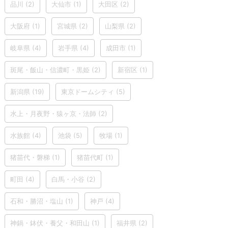
品川
(2)
大仙市
(1)
大田区
(2)
大阪府
(1)
宮城県
(2)
山梨県
(2)
岐阜県
(4)
岩手県
(4)
成田市
(1)
斑尾・飯山・信濃町・黒姫
(2)
新宿区
(1)
新潟県
(19)
東京ドームシティ
(5)
水上・月夜野・猿ヶ京・法師
(2)
水族館
(4)
池袋
(5)
牧場
(1)
猪苗代・磐梯
(1)
猪苗代町
(1)
町田
(4)
白馬・小谷
(2)
石和・勝沼・塩山
(1)
神戸
(4)
神鍋・鉢伏・養父・和田山
(1)
福井県
(2)