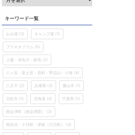
キーワード一覧
お台場
(3)
キャンプ場
(1)
プラネタリウム
(5)
上越・糸魚川・妙高
(2)
八ヶ岳・富士見・原村・野辺山・小海
(4)
八王子
(2)
兵庫県
(3)
勝山市
(1)
北杜市
(1)
北海道
(4)
千葉県
(1)
南会津町（南会津郡）
(3)
南魚沼・十日町・津南（六日町）
(3)