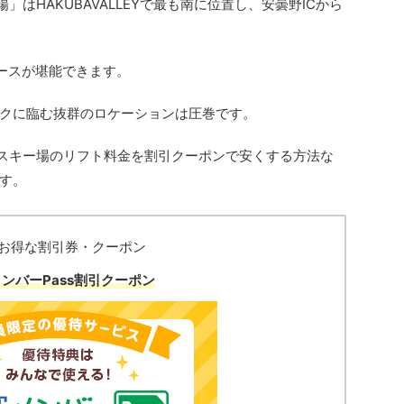
場
」は
HAKUBAVALLEY
で最も南に位置し、安曇野
IC
から
ースが堪能できます。
クに臨む抜群のロケーションは圧巻です。
スキー場
のリフト料金を割引クーポンで安くする方法な
す。
お得な割引券・クーポン
ンバーPass割引クーポン