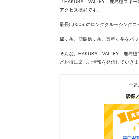
「
HAKUBA
VALLEY
鹿島槍スキー
アクセス抜群です。
最長
5,000
ｍのロングクルージングコ
爺ヶ岳、鹿島槍ヶ岳、五竜ヶ岳をバッ
そんな、
HAKUBA
VALLEY
鹿島槍
どお得に楽しむ情報を発信していきま
一番
駅探メ