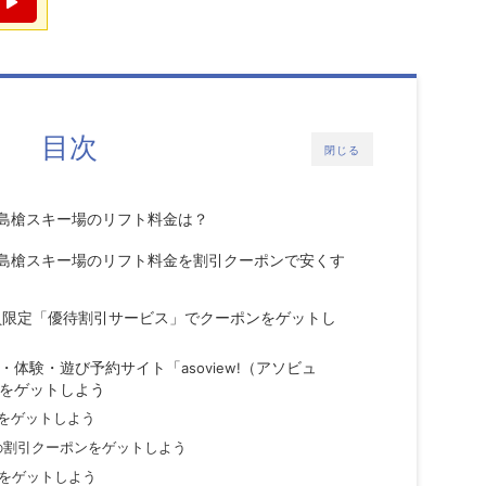
目次
閉じる
槍スキー場
のリフト料金は？
槍スキー場の
リフト料金
を割引クーポンで安くす
会員限定「優待割引サービス」でクーポンをゲットし
・体験・遊び予約サイト「
asoview!
（アソビュ
をゲットしよう
をゲットしよう
割引クーポンをゲットしよう
の
をゲットしよう