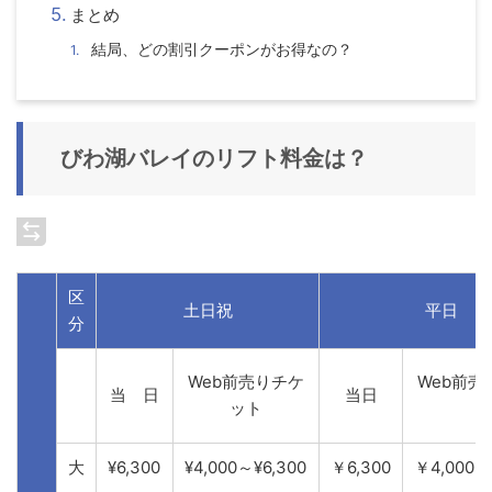
まとめ
結局、どの割引クーポンがお得なの？
びわ湖バレイのリフト料金は？
区
土日祝
平日
分
Web前売りチケ
Web前売
当 日
当日
ット
ト
大
¥6,300
¥4,000～¥6,300
￥6,300
￥4,000～