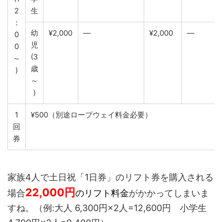
2
生
：
幼
¥2,000
―
¥2,000
―
0
児
0
(3
～
歳
)
～
)
1
¥500（別途ロープウェイ料金必要）
回
券
家族4人で土日祝「1日券」のリフト券を購入される
22,000
円
場合
のリフト料金
がかかってしまいま
すね。（例:大人 6,300円×2人=12,600円 小学生