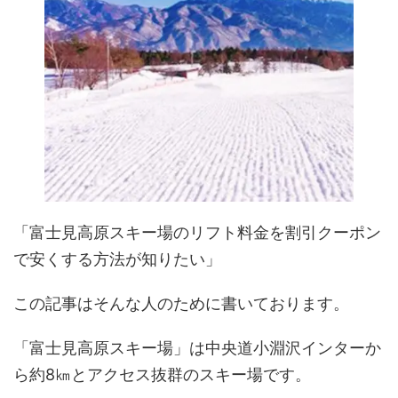
「富士見高原スキー場の
リフト料金
を割引クーポン
で安くする方法が知りたい」
この記事はそんな人のために書いております
。
「富士見高原スキー場」は
中央道小淵沢インターか
ら約
8
㎞とアクセス抜群のスキー場です。