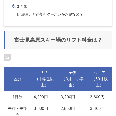
まとめ
結局、どの割引クーポンがお得なの？
富士見高原スキー場の
リフト料金
は？
大人
子供
シニア
区分
（中学生以
（3才～小学
（60才以
上）
生）
上）
1日券
4,200円
3,200円
3,600円
午前・午後
3,600円
2,800円
3,400円
券