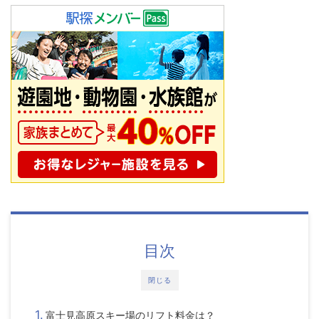
目次
閉じる
富士見高原スキー場の
リフト料金
は？