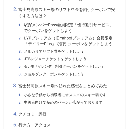
富士見高原スキー場の
リフト料金
を割引クーポンで安
くする方法は？
駅探メンバーPass会員限定「優待割引サービス」
でクーポンをゲットしよう
LYPプレミアム（旧Yahoo!プレミアム）会員限定
「デイリーPlus」で割引クーポンをゲットしよう
メルカリでリフト券
をゲットしよう
JTBレジャーチケット
をゲットしよう
割引クーポンをゲットしよう
ダレモ「ゲレンデ」
ジョルダンクーポン
をゲットしよう
富士見高原スキー場
へ訪れた感想をまとめてみた
小さな子供から初級者にオススメのスキー場です
中級者向けで短めのバーンが広がっております
クチコミ・評価
行き方・アクセス