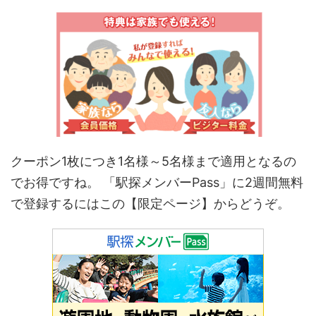
クーポン
1
枚につき
1
名様～
5
名様まで適用となるの
でお得ですね。 「駅探メンバーPass」に2週間無料
で登録するにはこの【限定ページ】からどうぞ。