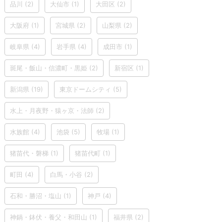
品川
(2)
大仙市
(1)
大田区
(2)
大阪府
(1)
宮城県
(2)
山梨県
(2)
岐阜県
(4)
岩手県
(4)
成田市
(1)
斑尾・飯山・信濃町・黒姫
(2)
新宿区
(1)
新潟県
(19)
東京ドームシティ
(5)
水上・月夜野・猿ヶ京・法師
(2)
水族館
(4)
池袋
(5)
牧場
(1)
猪苗代・磐梯
(1)
猪苗代町
(1)
町田
(4)
白馬・小谷
(2)
石和・勝沼・塩山
(1)
神戸
(4)
神鍋・鉢伏・養父・和田山
(1)
福井県
(2)