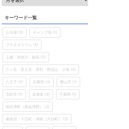
キーワード一覧
お台場
(3)
キャンプ場
(1)
プラネタリウム
(5)
上越・糸魚川・妙高
(2)
八ヶ岳・富士見・原村・野辺山・小海
(4)
八王子
(2)
兵庫県
(3)
勝山市
(1)
北杜市
(1)
北海道
(4)
千葉県
(1)
南会津町（南会津郡）
(3)
南魚沼・十日町・津南（六日町）
(3)