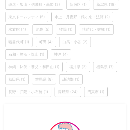
斑尾・飯山・信濃町・黒姫
(2)
新宿区
(1)
新潟県
(19)
東京ドームシティ
(5)
水上・月夜野・猿ヶ京・法師
(2)
水族館
(4)
池袋
(5)
牧場
(1)
猪苗代・磐梯
(1)
猪苗代町
(1)
町田
(4)
白馬・小谷
(2)
石和・勝沼・塩山
(1)
神戸
(4)
神鍋・鉢伏・養父・和田山
(1)
福井県
(2)
福島県
(7)
秋田県
(1)
群馬県
(8)
諏訪郡
(1)
長野・戸隠・小布施
(1)
長野県
(24)
門真市
(1)