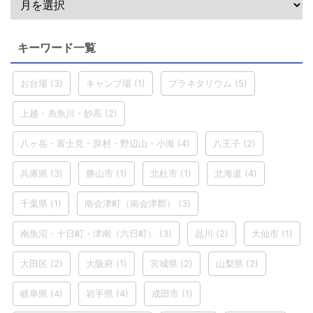
キーワード一覧
お台場
(3)
キャンプ場
(1)
プラネタリウム
(5)
上越・糸魚川・妙高
(2)
八ヶ岳・富士見・原村・野辺山・小海
(4)
八王子
(2)
兵庫県
(3)
勝山市
(1)
北杜市
(1)
北海道
(4)
千葉県
(1)
南会津町（南会津郡）
(3)
南魚沼・十日町・津南（六日町）
(3)
品川
(2)
大仙市
(1)
大田区
(2)
大阪府
(1)
宮城県
(2)
山梨県
(2)
岐阜県
(4)
岩手県
(4)
成田市
(1)