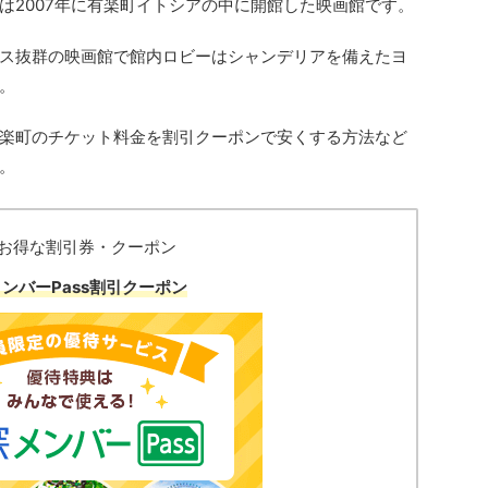
は
2007
年に
有楽町イトシアの中に
開館した映画館です。
ス抜群の映画館で館内ロビーはシャンデリアを備えたヨ
。
楽町
のチケット料金を割引クーポンで安くする方法など
。
お得な割引券・クーポン
ンバーPass割引クーポン