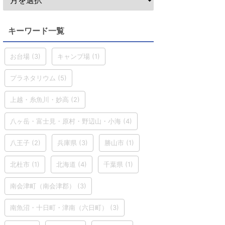
キーワード一覧
お台場
(3)
キャンプ場
(1)
プラネタリウム
(5)
上越・糸魚川・妙高
(2)
八ヶ岳・富士見・原村・野辺山・小海
(4)
八王子
(2)
兵庫県
(3)
勝山市
(1)
北杜市
(1)
北海道
(4)
千葉県
(1)
南会津町（南会津郡）
(3)
南魚沼・十日町・津南（六日町）
(3)