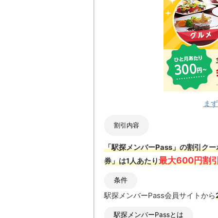
まず
割引内容
「駅探メンバーPass」の割引ク
最大600円割
券」は1人あたり
条件
駅探メンバーPass会員サイトから
駅探メンバーPassとは