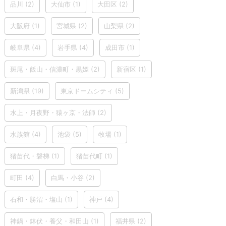
品川
(2)
大仙市
(1)
大田区
(2)
大阪府
(1)
宮城県
(2)
山梨県
(2)
岐阜県
(4)
岩手県
(4)
成田市
(1)
斑尾・飯山・信濃町・黒姫
(2)
新宿区
(1)
新潟県
(19)
東京ドームシティ
(5)
水上・月夜野・猿ヶ京・法師
(2)
水族館
(4)
池袋
(5)
牧場
(1)
猪苗代・磐梯
(1)
猪苗代町
(1)
町田
(4)
白馬・小谷
(2)
石和・勝沼・塩山
(1)
神戸
(4)
神鍋・鉢伏・養父・和田山
(1)
福井県
(2)