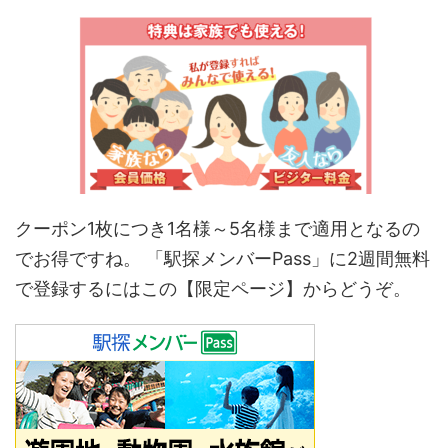
クーポン
1
枚につき
1
名様～
5
名様まで適用となるの
でお得ですね。 「駅探メンバーPass」に2週間無料
で登録するにはこの【限定ページ】からどうぞ。