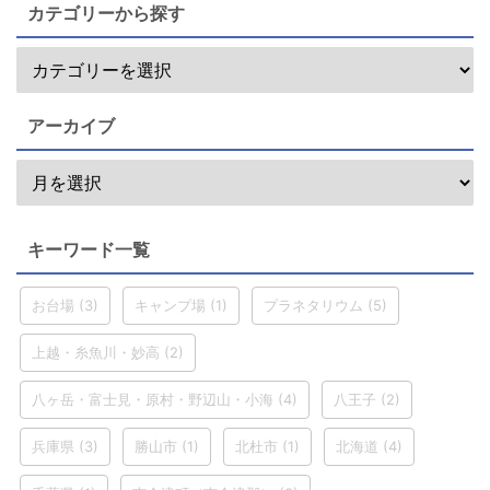
カテゴリーから探す
アーカイブ
キーワード一覧
お台場
(3)
キャンプ場
(1)
プラネタリウム
(5)
上越・糸魚川・妙高
(2)
八ヶ岳・富士見・原村・野辺山・小海
(4)
八王子
(2)
兵庫県
(3)
勝山市
(1)
北杜市
(1)
北海道
(4)