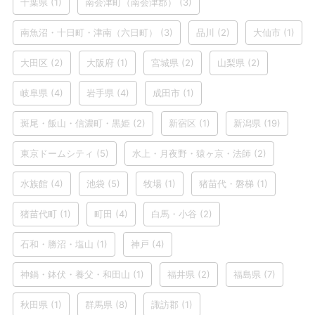
千葉県
(1)
南会津町（南会津郡）
(3)
南魚沼・十日町・津南（六日町）
(3)
品川
(2)
大仙市
(1)
大田区
(2)
大阪府
(1)
宮城県
(2)
山梨県
(2)
岐阜県
(4)
岩手県
(4)
成田市
(1)
斑尾・飯山・信濃町・黒姫
(2)
新宿区
(1)
新潟県
(19)
東京ドームシティ
(5)
水上・月夜野・猿ヶ京・法師
(2)
水族館
(4)
池袋
(5)
牧場
(1)
猪苗代・磐梯
(1)
猪苗代町
(1)
町田
(4)
白馬・小谷
(2)
石和・勝沼・塩山
(1)
神戸
(4)
神鍋・鉢伏・養父・和田山
(1)
福井県
(2)
福島県
(7)
秋田県
(1)
群馬県
(8)
諏訪郡
(1)