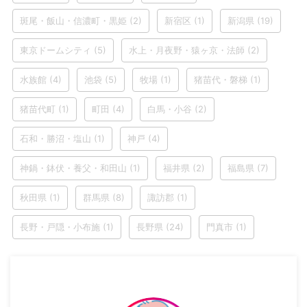
斑尾・飯山・信濃町・黒姫
(2)
新宿区
(1)
新潟県
(19)
東京ドームシティ
(5)
水上・月夜野・猿ヶ京・法師
(2)
水族館
(4)
池袋
(5)
牧場
(1)
猪苗代・磐梯
(1)
猪苗代町
(1)
町田
(4)
白馬・小谷
(2)
石和・勝沼・塩山
(1)
神戸
(4)
神鍋・鉢伏・養父・和田山
(1)
福井県
(2)
福島県
(7)
秋田県
(1)
群馬県
(8)
諏訪郡
(1)
長野・戸隠・小布施
(1)
長野県
(24)
門真市
(1)