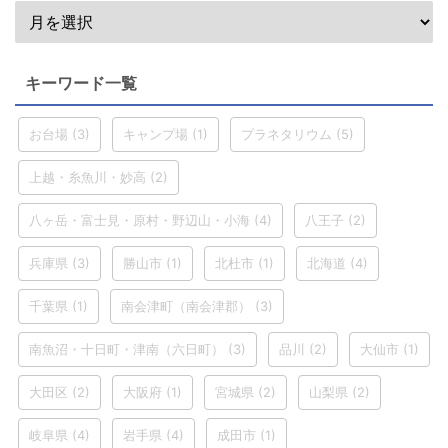
キーワード一覧
お台場
(3)
キャンプ場
(1)
プラネタリウム
(5)
上越・糸魚川・妙高
(2)
八ヶ岳・富士見・原村・野辺山・小海
(4)
八王子
(2)
兵庫県
(3)
勝山市
(1)
北杜市
(1)
北海道
(4)
千葉県
(1)
南会津町（南会津郡）
(3)
南魚沼・十日町・津南（六日町）
(3)
品川
(2)
大仙市
(1)
大田区
(2)
大阪府
(1)
宮城県
(2)
山梨県
(2)
岐阜県
(4)
岩手県
(4)
成田市
(1)