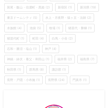
斑尾・飯山・信濃町・黒姫
(2)
新宿区
(1)
新潟県
(19)
東京ドームシティ
(5)
水上・月夜野・猿ヶ京・法師
(2)
水族館
(4)
池袋
(5)
牧場
(1)
猪苗代・磐梯
(1)
猪苗代町
(1)
町田
(4)
白馬・小谷
(2)
石和・勝沼・塩山
(1)
神戸
(4)
神鍋・鉢伏・養父・和田山
(1)
福井県
(2)
福島県
(7)
秋田県
(1)
群馬県
(8)
諏訪郡
(1)
長野・戸隠・小布施
(1)
長野県
(24)
門真市
(1)