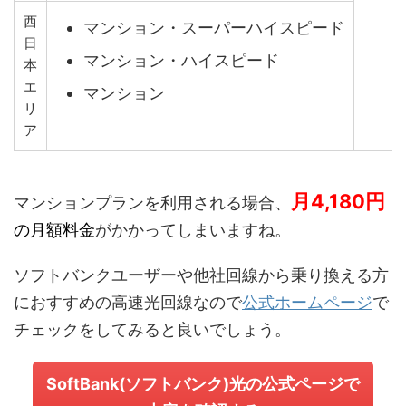
西
マンション・スーパーハイスピード
日
マンション・ハイスピード
本
エ
マンション
リ
ア
月4,180
円
マンションプラン
を
利用される場合、
の月額料金
がかかってしまいますね。
ソフトバンクユーザーや他社回線から乗り換える方
におすすめの
高速光回線なので
公式ホームページ
で
チェックをしてみると良いでしょう。
SoftBank(ソフトバンク)光の
公式ページで