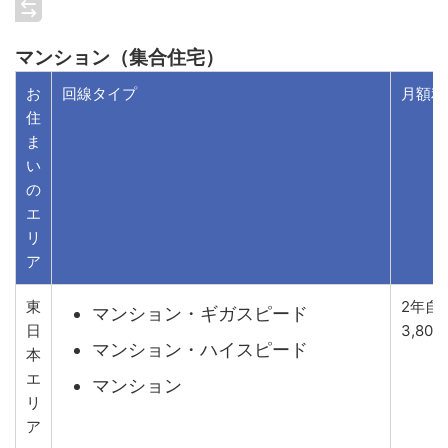
マンション（集合住宅）
お
回線タイプ
月額利
住
ま
い
の
エ
リ
ア
東
2年自
マンション・ギガスピード
日
3,800
マンション・ハイスピード
本
エ
マンション
リ
ア