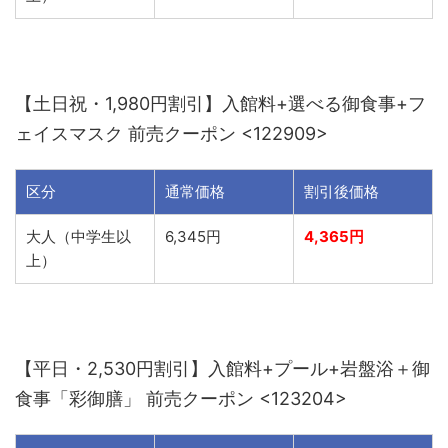
【土日祝・1,980円割引】入館料+選べる御食事+フ
ェイスマスク 前売クーポン <122909>
区分
通常価格
割引後価格
大人（中学生以
6,345円
4,365円
上）
【平日・2,530円割引】入館料+プール+岩盤浴＋御
食事「彩御膳」 前売クーポン <123204>