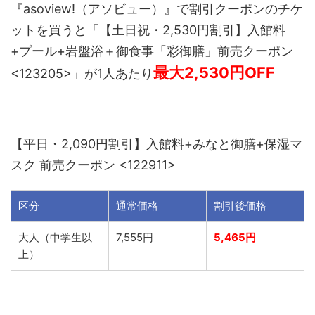
『asoview!（アソビュー）』で割引クーポンのチケ
ットを買うと「【土日祝・2,530円割引】入館料
+プール+岩盤浴＋御食事「彩御膳」前売クーポン
最大2,530円OFF
<123205>」が1人あたり
【平日・2,090円割引】入館料+みなと御膳+保湿マ
スク 前売クーポン <122911>
区分
通常価格
割引後価格
大人（中学生以
7,555円
5,465円
上）