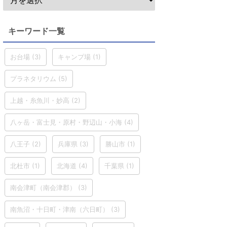
キーワード一覧
お台場
(3)
キャンプ場
(1)
プラネタリウム
(5)
上越・糸魚川・妙高
(2)
八ヶ岳・富士見・原村・野辺山・小海
(4)
八王子
(2)
兵庫県
(3)
勝山市
(1)
北杜市
(1)
北海道
(4)
千葉県
(1)
南会津町（南会津郡）
(3)
南魚沼・十日町・津南（六日町）
(3)