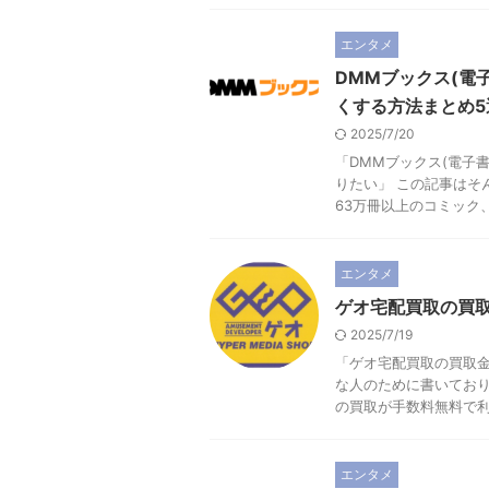
エンタメ
DMMブックス(電
くする方法まとめ5
2025/7/20
「DMMブックス(電子
りたい」 この記事はそ
63万冊以上のコミック、雑
エンタメ
ゲオ宅配買取の買
2025/7/19
「ゲオ宅配買取の買取金
な人のために書いており
の買取が手数料無料で利用
エンタメ