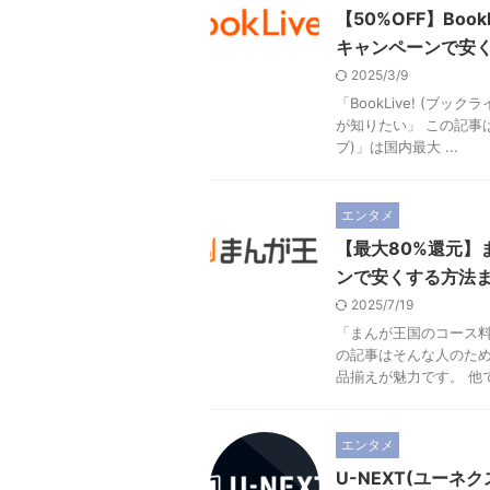
【50%OFF】Bo
キャンペーンで安
2025/3/9
「BookLive! (
が知りたい」 この記事は
ブ)」は国内最大 ...
エンタメ
【最大80%還元】
ンで安くする方法ま
2025/7/19
「まんが王国のコース料
の記事はそんな人のため
品揃えが魅力です。 他で
エンタメ
U-NEXT(ユー