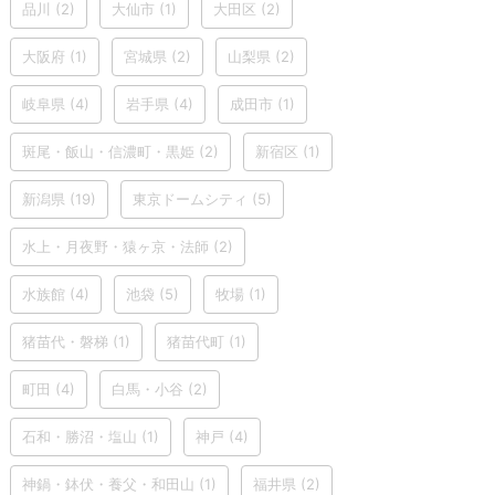
品川
(2)
大仙市
(1)
大田区
(2)
大阪府
(1)
宮城県
(2)
山梨県
(2)
岐阜県
(4)
岩手県
(4)
成田市
(1)
斑尾・飯山・信濃町・黒姫
(2)
新宿区
(1)
新潟県
(19)
東京ドームシティ
(5)
水上・月夜野・猿ヶ京・法師
(2)
水族館
(4)
池袋
(5)
牧場
(1)
猪苗代・磐梯
(1)
猪苗代町
(1)
町田
(4)
白馬・小谷
(2)
石和・勝沼・塩山
(1)
神戸
(4)
神鍋・鉢伏・養父・和田山
(1)
福井県
(2)