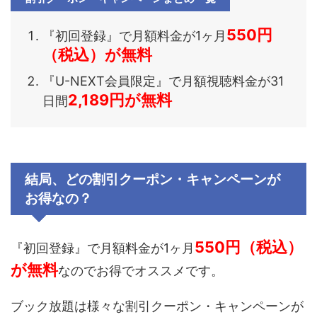
550円
『
初回登録
』で月額料金が
1
ヶ月
（税込）
が無料
『U-NEXT会員
限定
』で月額視聴料金が31
2,189
円が無料
日間
結局、どの割引クーポン・キャンペーンが
お得なの？
550円（税込）
『
初回登録
』で月額料金が
1
ヶ月
が無料
なので
お得でオススメです。
ブック放題
は様々な割引クーポン・キャンペーンが