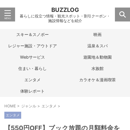
BUZZLOG
暮らしに役立つ情報・観光スポット・割引クーポン・
施設情報などを紹介
スキー＆スノボー
映画
レジャー施設・アウトドア
温泉＆スパ
Webサービス
遊園地＆動物園
住まい・暮らし
水族館
エンタメ
カラオケ＆漫画喫茶
体験レポート
HOME
>
ジャンル
>
エンタメ
>
エンタメ
【550円OFF】ブック放題の月額料金を