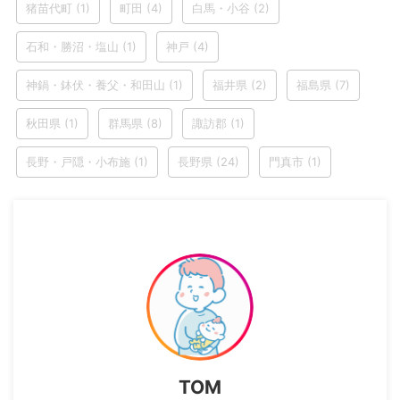
猪苗代町
(1)
町田
(4)
白馬・小谷
(2)
石和・勝沼・塩山
(1)
神戸
(4)
神鍋・鉢伏・養父・和田山
(1)
福井県
(2)
福島県
(7)
秋田県
(1)
群馬県
(8)
諏訪郡
(1)
長野・戸隠・小布施
(1)
長野県
(24)
門真市
(1)
TOM