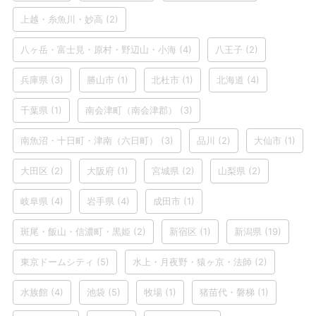
上越・糸魚川・妙高
(2)
八ヶ岳・富士見・原村・野辺山・小海
(4)
八王子
(2)
兵庫県
(3)
勝山市
(1)
北杜市
(1)
北海道
(4)
千葉県
(1)
南会津町（南会津郡）
(3)
南魚沼・十日町・津南（六日町）
(3)
品川
(2)
大仙市
(1)
大田区
(2)
大阪府
(1)
宮城県
(2)
山梨県
(2)
岐阜県
(4)
岩手県
(4)
成田市
(1)
斑尾・飯山・信濃町・黒姫
(2)
新宿区
(1)
新潟県
(19)
東京ドームシティ
(5)
水上・月夜野・猿ヶ京・法師
(2)
水族館
(4)
池袋
(5)
牧場
(1)
猪苗代・磐梯
(1)